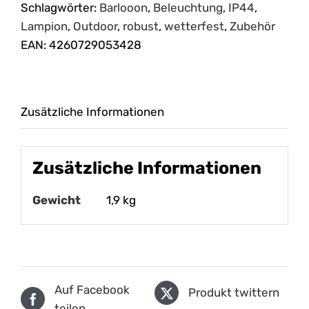
IP44
Schlagwörter:
Barlooon
,
Beleuchtung
,
IP44
,
mit
Lampion
,
Outdoor
,
robust
,
wetterfest
,
Zubehör
20
EAN:
4260729053428
Meter
Kabel
Menge
Zusätzliche Informationen
Zusätzliche Informationen
Gewicht
1,9 kg
Auf Facebook
Produkt twittern
teilen