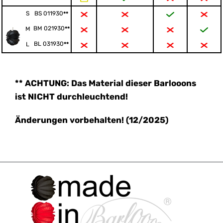
BS 011930
S
**
BM 021930
**
M
BL 031930
**
L
** ACHTUNG: Das Material dieser Barlooons
ist NICHT durchleuchtend!
Änderungen vorbehalten! (12/2025)