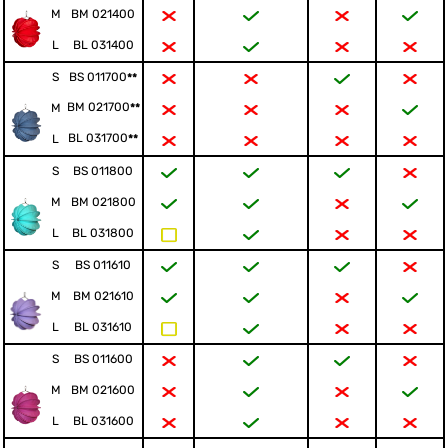
M
BM 021400
L
BL 031400
BS 011700
S
**
BM 021700
**
M
BL 031700
**
L
S
BS 011800
M
BM 021800
L
BL 031800
S
BS 011610
M
BM 021610
L
BL 031610
S
BS 011600
M
BM 021600
L
BL 031600