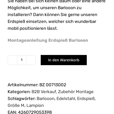
Sie haben bei sich keinen Baum oder eine andere
Möglichkeit, um unseren Barlooon zu
installieren? Dann können Sie gerne unseren
Erdspieß einsetzen, welcher sich wunderbar
mobil positionieren lässt.
Montageanleitung Erdspieß Barlooon
In den Warenkorb
Erdspieß
M
für
den
Artikelnummer:
BZ 00713002
Barlooon
Kategorien:
B2B Verkauf
,
Zubehör Montage
Lampion
Schlagwörter:
Barlooon
,
Edelstahl
,
Erdspieß
,
in
Größe M
,
Lampion
der
EAN:
4260729053398