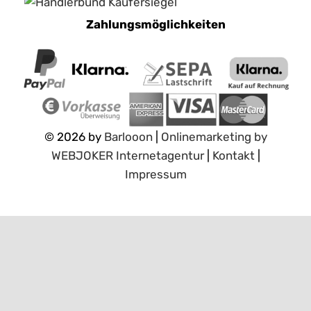
Zahlungsmöglichkeiten
© 2026 by
Barlooon
|
Onlinemarketing by
W
E
B
J
O
K
E
R
I
n
t
e
r
n
e
t
a
g
e
n
t
u
r
|
Kontakt
|
Impressum