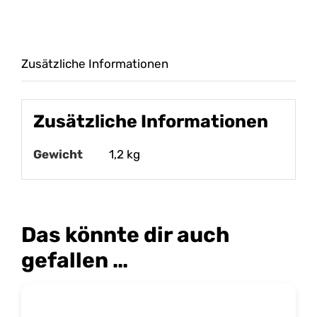
Größe
M
Menge
Zusätzliche Informationen
Zusätzliche Informationen
Gewicht
1,2 kg
Das könnte dir auch
gefallen …