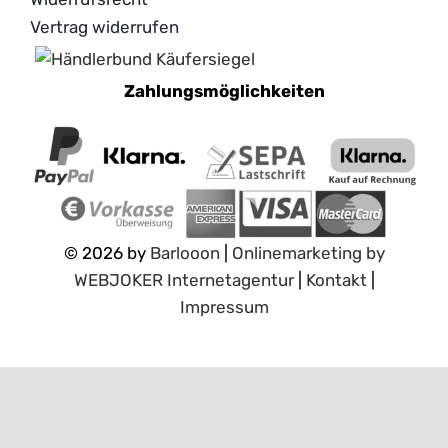
Vertrag widerrufen
Zahlungsmöglichkeiten
© 2026 by
Barlooon
|
Onlinemarketing by
W
E
B
J
O
K
E
R
I
n
t
e
r
n
e
t
a
g
e
n
t
u
r
|
Kontakt
|
Impressum